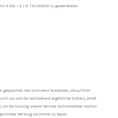
. 6 Abs. 1 S. 1 lit. f EU-DSGVO zu gewährleisten:
espeichert; dies sind kleine Textdateien, die auf Ihrer
 durch uns und die nachstehend angeführten Dritten), erhält
ts, um die Nutzung unserer Services nachvollziehbar machen
ielgerichtete Werbung zukommen zu lassen.