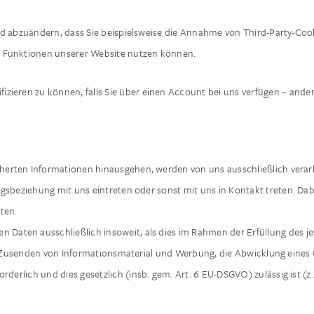
nd abzuändern, dass Sie beispielsweise die Annahme von Third-Party-Cook
lle Funktionen unserer Website nutzen können.
ifizieren zu können, falls Sie über einen Account bei uns verfügen – ande
rten Informationen hinausgehen, werden von uns ausschließlich verarbeite
rtragsbeziehung mit uns eintreten oder sonst mit uns in Kontakt treten. D
ten.
ten ausschließlich insoweit, als dies im Rahmen der Erfüllung des jewe
 Zusenden von Informationsmaterial und Werbung, die Abwicklung eines G
derlich und dies gesetzlich (insb. gem. Art. 6 EU-DSGVO) zulässig ist 