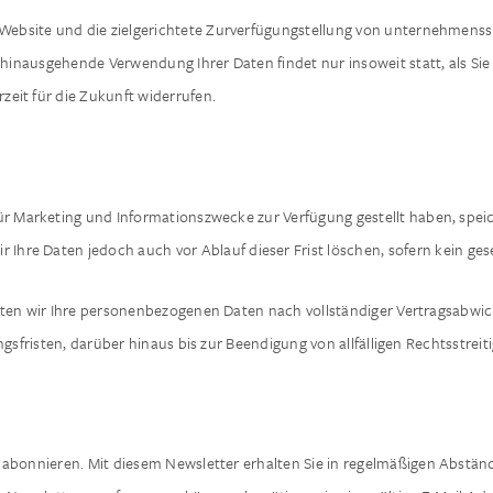
r Website und die zielgerichtete Zurverfügungstellung von unternehmens
nausgehende Verwendung Ihrer Daten findet nur insoweit statt, als Sie z
rzeit für die Zukunft widerrufen.
ür Marketing und Informationszwecke zur Verfügung gestellt haben, speic
 Ihre Daten jedoch auch vor Ablauf dieser Frist löschen, sofern kein ge
iten wir Ihre personenbezogenen Daten nach vollständiger Vertragsabwick
fristen, darüber hinaus bis zur Beendigung von allfälligen Rechtsstreiti
 abonnieren. Mit diesem Newsletter erhalten Sie in regelmäßigen Abstän